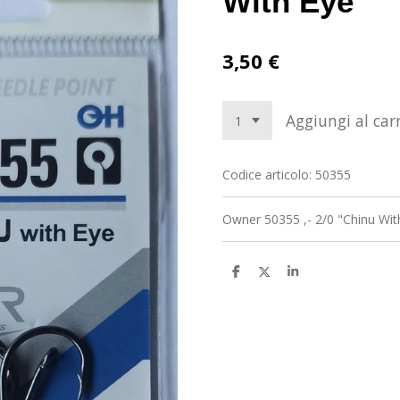
With Eye
3,50 €
Aggiungi al carr
Codice articolo:
50355
Owner 50355 ,- 2/0 "Chinu Wit
C
C
C
o
o
o
n
n
n
d
d
d
i
i
i
v
v
v
i
i
i
d
d
d
i
i
i