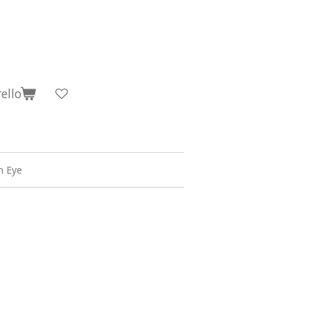
ello
h Eye