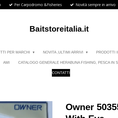
h
Per Carpodromo &Fisheries
Novità sempre in arrivo
Baitstoreitalia.it
TTI PER MARCHI
NOVITA ,ULTIMI ARRIVI
PRODOTTI 
AMI
CATALOGO GENERALE HERABUNA FISHING, PESCA IN S
CONTATTI
Owner 50355