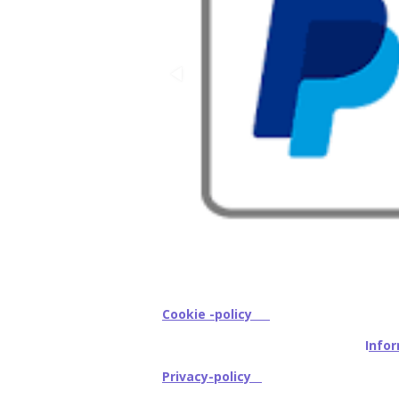
Cookie -policy
I
nfor
Privacy-policy