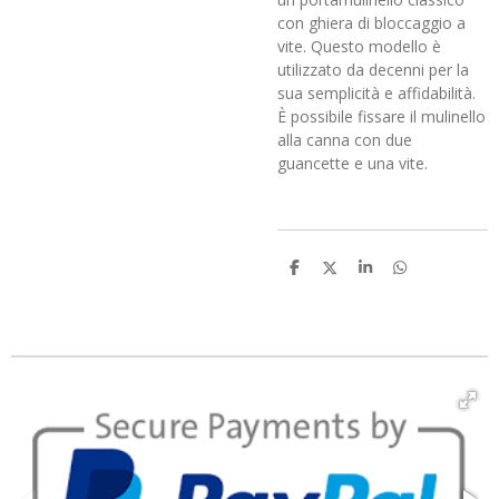
con ghiera di bloccaggio a
vite. Questo modello è
utilizzato da decenni per la
sua semplicità e affidabilità.
È possibile fissare il mulinello
alla canna con due
guancette e una vite.
C
C
C
C
o
o
o
o
n
n
n
n
d
d
d
d
i
i
i
i
v
v
v
v
i
i
i
i
d
d
d
d
i
i
i
i