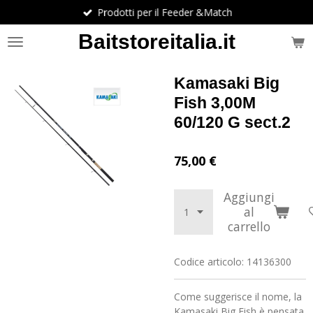
Prodotti per il Feeder &Match
Vai
al
Baitstoreitalia.it
contenuto
principale
Kamasaki Big
Fish 3,00M
60/120 G sect.2
75,00 €
Aggiungi
al
carrello
Codice articolo:
14136300
Come suggerisce il nome, la
Kamasaki Big Fish è pensata