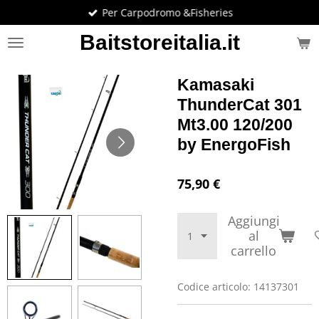
Per Carpodromo &Fisheries
Vai
al
Baitstoreitalia.it
contenuto
principale
Kamasaki
ThunderCat 301
Mt3.00 120/200
by EnergoFish
75,90 €
Aggiungi
al
carrello
Codice articolo:
14137301