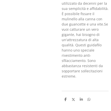
utilizzato da decenni per la
sua semplicità e affidabilità.
È possibile fissare il
mulinello alla canna con
due guancette e una vite.Se
vuoi catturare un vero
gigante, hai bisogno di
un'attrezzatura di alta
qualità. Questi guidafilo
hanno uno speciale
rivestimento anti-
sfilacciamento. Sono
abbastanza resistenti da
sopportare sollecitazioni
estreme.
C
C
C
C
o
o
o
o
n
n
n
n