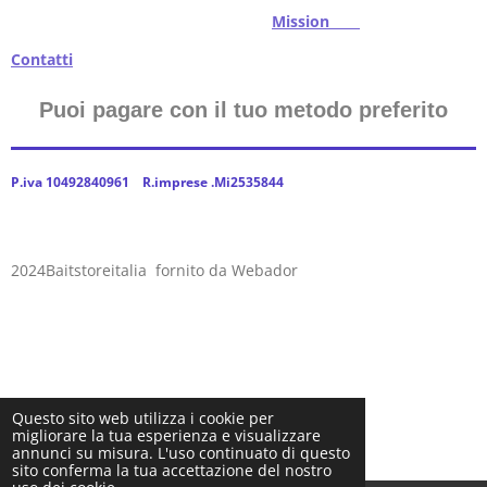
Mission
Contatti
Puoi pagare con il tuo metodo preferito
P.iva 10492840961 R.imprese .Mi2535844
2024Baitstoreitalia fornito da Webador
Questo sito web utilizza i cookie per
migliorare la tua esperienza e visualizzare
annunci su misura. L'uso continuato di questo
sito conferma la tua accettazione del nostro