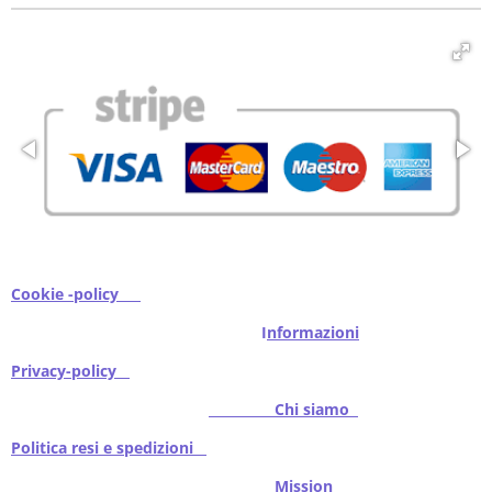
i
i
i
i
Cookie -policy
I
nformazioni
Privacy-policy
Chi siamo
Politica resi e spedizioni
Mission