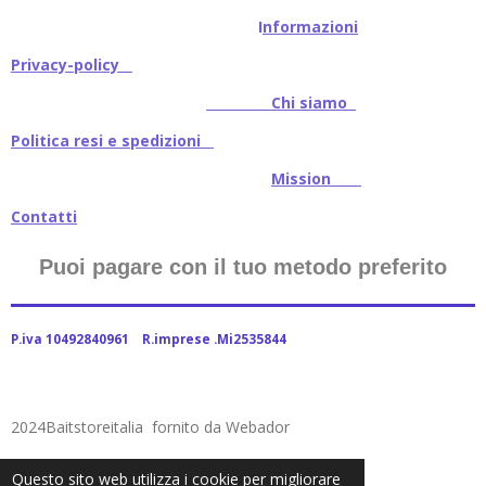
I
nformazioni
Privacy-policy
Chi siamo
Politica resi e spedizioni
Mission
Contatti
Puoi pagare con il tuo metodo preferito
P.iva 10492840961 R.imprese .Mi2535844
2024Baitstoreitalia fornito da Webador
Questo sito web utilizza i cookie per migliorare