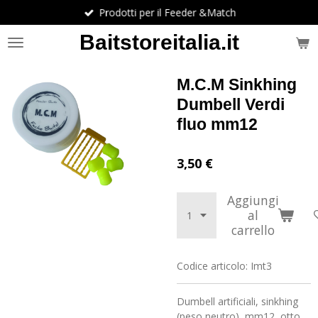
Prodotti per il Feeder &Match
Vai
al
Baitstoreitalia.it
contenuto
principale
M.C.M Sinkhing
Dumbell Verdi
fluo mm12
3,50 €
Aggiungi
al
carrello
Codice articolo:
Imt3
Dumbell artificiali, sinkhing
(peso neutro) mm12 otto