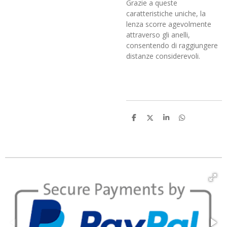
Grazie a queste
caratteristiche uniche, la
lenza scorre agevolmente
attraverso gli anelli,
consentendo di raggiungere
distanze considerevoli.
C
C
C
C
o
o
o
o
n
n
n
n
d
d
d
d
i
i
i
i
v
v
v
v
i
i
i
i
d
d
d
d
i
i
i
i