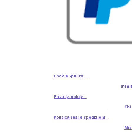
Cookie -policy
I
nfor
Privacy-policy
Chi s
Politica resi e spedizioni
Mi