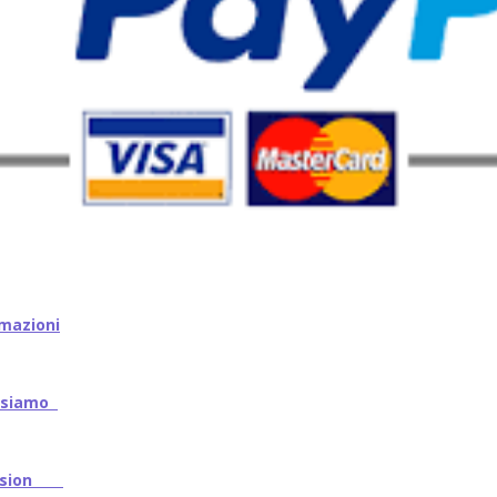
mazioni
iamo
ssion