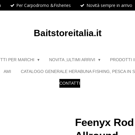
h
Per Carpodromo &Fisheries
Novità sempre in arrivo
Baitstoreitalia.it
TTI PER MARCHI
NOVITA ,ULTIMI ARRIVI
PRODOTTI 
AMI
CATALOGO GENERALE HERABUNA FISHING, PESCA IN S
CONTATTI
Feenyx Rod