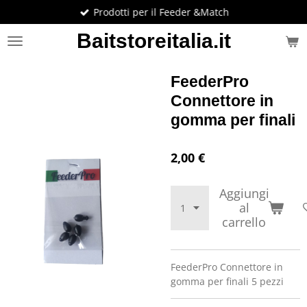
Prodotti per il Feeder &Match
Vai
al
Baitstoreitalia.it
contenuto
principale
FeederPro
Connettore in
gomma per finali
2,00 €
Aggiungi
al
carrello
FeederPro Connettore in
gomma per finali 5 pezzi