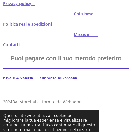
Privacy-policy
Chi siamo
Politica resi e spedizioni
Mission
Contatti
Puoi pagare con il tuo metodo preferito
P.iva 10492840961 R.imprese .Mi2535844
2024Baitstoreitalia fornito da Webador
Questo sito web utilizza i cookie per
migliorare la tua esperienza e visualizzare
annunci su misura. L'uso continuato di questo
sito conferma la tua accettazione del nostro