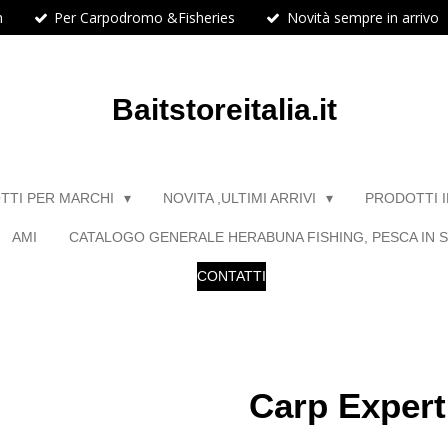
h
Per Carpodromo &Fisheries
Novità sempre in arrivo
Baitstoreitalia.it
TTI PER MARCHI
NOVITA ,ULTIMI ARRIVI
PRODOTTI 
AMI
CATALOGO GENERALE HERABUNA FISHING, PESCA IN S
CONTATTI
Carp Expert