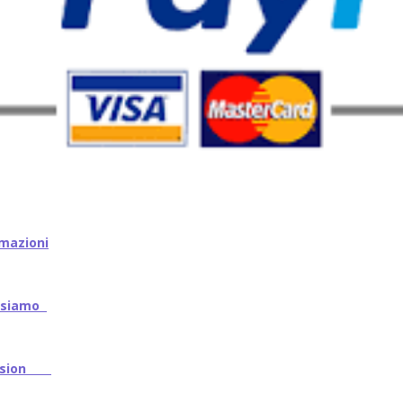
mazioni
iamo
ssion