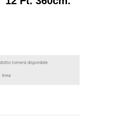
"12 Ft. 360cm.
otto tornerà disponibile.
Invia