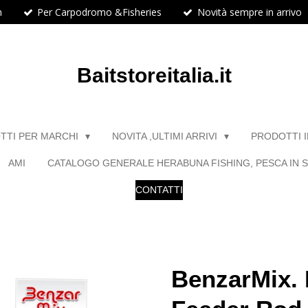
h
Per Carpodromo &Fisheries
Novità sempre in arrivo
Baitstoreitalia.it
TTI PER MARCHI
NOVITA ,ULTIMI ARRIVI
PRODOTTI 
AMI
CATALOGO GENERALE HERABUNA FISHING, PESCA IN S
CONTATTI
BenzarMix.