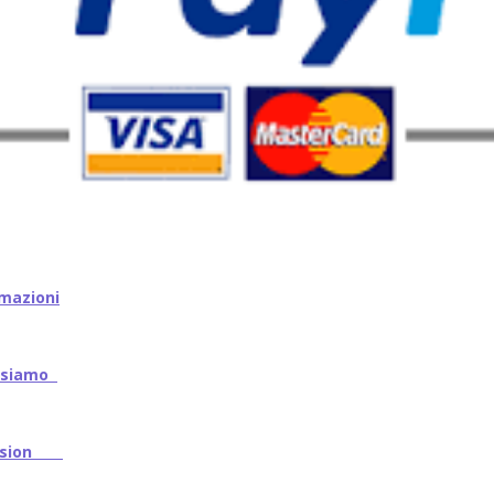
mazioni
iamo
ssion