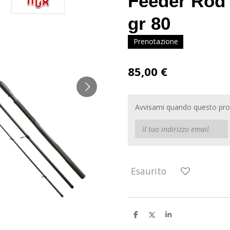
Feeder Rod 
gr 80
Prenotazione
85,00 €
Avvisami quando questo prod
Esaurito
C
C
C
o
o
o