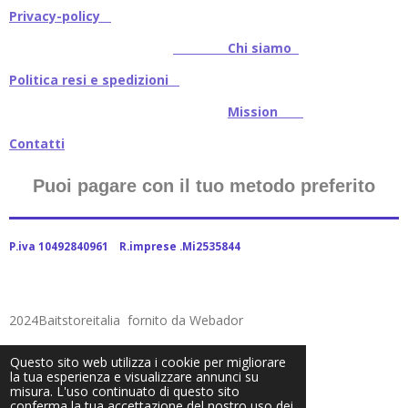
Privacy-policy
Chi siamo
Politica resi e spedizioni
Mission
Contatti
Puoi pagare con il tuo metodo preferito
P.iva 10492840961 R.imprese .Mi2535844
2024Baitstoreitalia fornito da Webador
Questo sito web utilizza i cookie per migliorare
la tua esperienza e visualizzare annunci su
misura. L'uso continuato di questo sito
conferma la tua accettazione del nostro uso dei