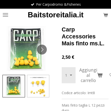
Per Carpodromo &Fisheries
Vai
al
Baitstoreitalia.it
contenuto
principale
Carp
Accessories
Mais finto ms.L.
2,50 €
Aggiungi
al
carrello
Codice articolo:
Imt8
Mais finto taglia L 12 pezzi
duro