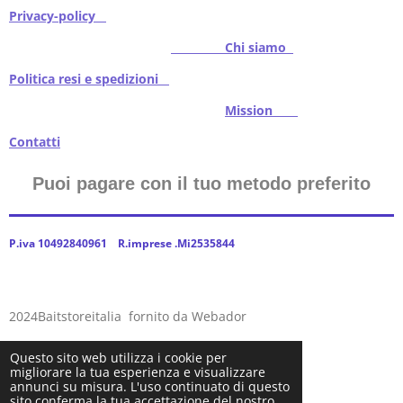
Privacy-policy
Chi siamo
Politica resi e spedizioni
Mission
Contatti
Puoi pagare con il tuo metodo preferito
P.iva 10492840961 R.imprese .Mi2535844
2024Baitstoreitalia fornito da Webador
Questo sito web utilizza i cookie per
migliorare la tua esperienza e visualizzare
annunci su misura. L'uso continuato di questo
sito conferma la tua accettazione del nostro