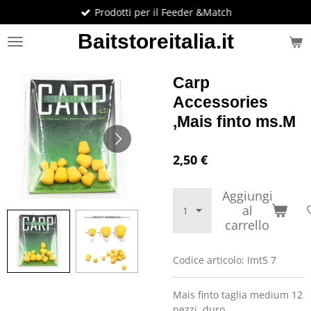
Prodotti per il Feeder &Match
Vai
al
Baitstoreitalia.it
contenuto
principale
Carp
Accessories
,Mais finto ms.M
2,50 €
Aggiungi
al
carrello
Codice articolo:
Imt5 7
Mais finto taglia medium 12
pezzi ,duro