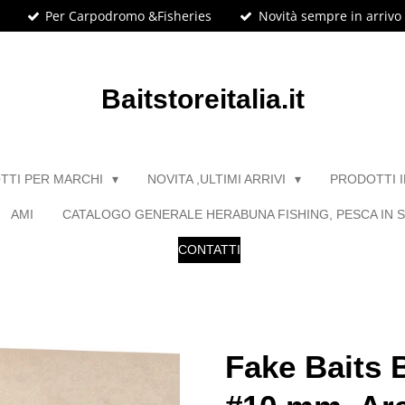
Per Carpodromo &Fisheries
Novità sempre in arrivo
Baitstoreitalia.it
TTI PER MARCHI
NOVITA ,ULTIMI ARRIVI
PRODOTTI 
AMI
CATALOGO GENERALE HERABUNA FISHING, PESCA IN S
CONTATTI
Fake Baits B