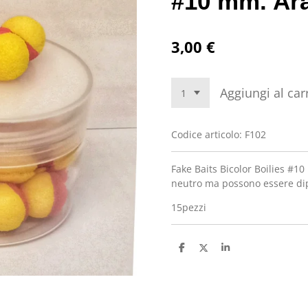
#10 mm. Ara
3,00 €
Aggiungi al car
Codice articolo:
F102
Fake Baits Bicolor Boilies #1
neutro ma possono essere di
15pezzi
C
C
C
o
o
o
n
n
n
d
d
d
i
i
i
v
v
v