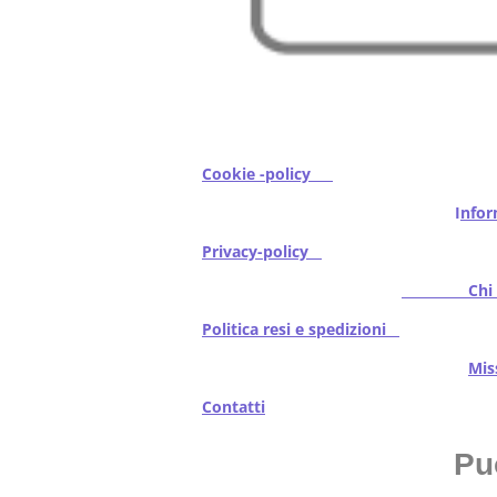
Cookie -policy
I
nfor
Privacy-policy
Chi s
Politica resi e spedizioni
Mi
Contatti
Pu