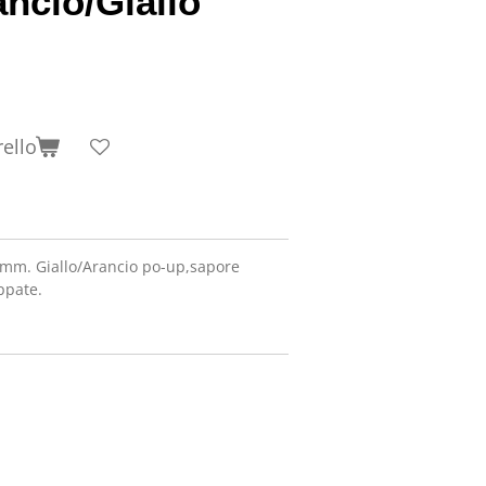
ncio/Giallo
rello
0 mm. Giallo/Arancio po-up,sapore
ppate.