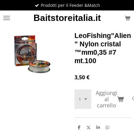
Prodotti per il Feeder &Match
Vai
al
Baitstoreitalia.it
contenuto
principale
LeoFishing"Alien
" Nylon cristal
™mm0,35 #7
mt.100
3,50 €
Aggiungi
al
carrello
C
C
C
C
o
o
o
o