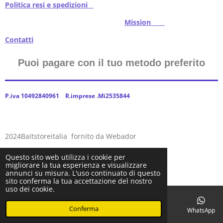
Politica resi e spedizioni
Mission
Contatti
Puoi pagare con il tuo metodo preferito
P.iva 10492840961 R.imprese .Mi2535844
2024Baitstoreitalia fornito da Webador
Questo sito web utilizza i cookie per
migliorare la tua esperienza e visualizzare
annunci su misura. L'uso continuato di questo
sito conferma la tua accettazione del nostro
uso dei cookie.
Conferma
Email
Telefono
Facebook
WhatsApp