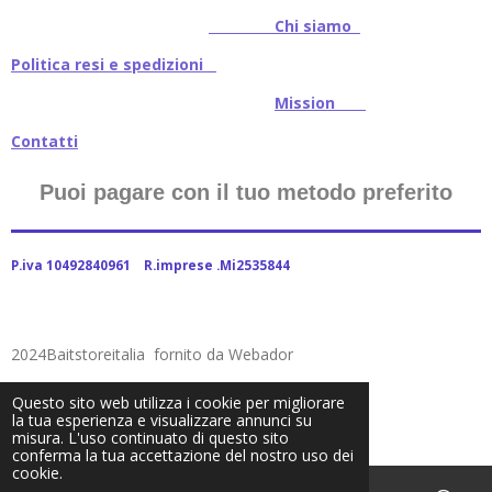
Chi siamo
Politica resi e spedizioni
Mission
Contatti
Puoi pagare con il tuo metodo preferito
P.iva 10492840961 R.imprese .Mi2535844
2024Baitstoreitalia fornito da Webador
Questo sito web utilizza i cookie per migliorare
la tua esperienza e visualizzare annunci su
misura. L'uso continuato di questo sito
conferma la tua accettazione del nostro uso dei
cookie.