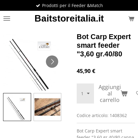
Prodotti per il Feeder &Match
Vai
al
Baitstoreitalia.it
contenuto
principale
Bot Carp Expert
smart feeder
"3,60 gr.40/80
45,90 €
Aggiungi
al
carrello
Codice articolo:
1408362
Bot Carp Expert smart
feeder "3,60 gr.40/80,canna