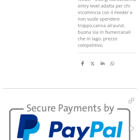
entry level adatta per chi
incomincia con il Feeder e
non vuole spendere
troppo,canna alraund,
buona sia in fiume/canali
che in lago, prezzo
competitivo.
C
C
C
C
o
o
o
o
n
n
n
n
d
d
d
d
i
i
i
i
v
v
v
v
i
i
i
i
d
d
d
d
i
i
i
i