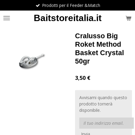
Prodotti per il Feeder &Match
Vai
al
Baitstoreitalia.it
contenuto
principale
Cralusso Big
Roket Method
Basket Crystal
50gr
3,50 €
Avvisami quando questo
prodotto tornerà
disponibile.
Invia