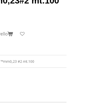
m0,23#2 mt.100
ello
al ™mm0,23 #2 mt.100