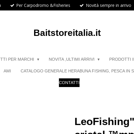
h
Per Carpodromo &Fisheries
Novità sempre in arrivo
Baitstoreitalia.it
TTI PER MARCHI
NOVITA ,ULTIMI ARRIVI
PRODOTTI 
AMI
CATALOGO GENERALE HERABUNA FISHING, PESCA IN S
CONTATTI
LeoFishing"