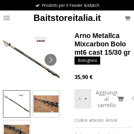
Prodotti per il Feeder &Match
Vai
al
Baitstoreitalia.it
contenuto
principale
Arno Metallca
Mixcarbon Bolo
mt6 cast 15/30 gr
Bolognesi
35,90 €
Aggiungi
al
carrello
Codice articolo:
Arno6