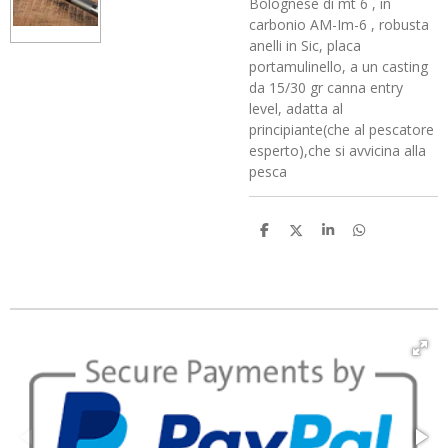
Bolognese di mt 6 , in
carbonio AM-Im-6 , robusta
anelli in Sic, placa
portamulinello, a un casting
da 15/30 gr canna entry
level, adatta al
principiante(che al pescatore
esperto),che si avvicina alla
pesca
C
C
C
C
o
o
o
o
n
n
n
n
d
d
d
d
i
i
i
i
v
v
v
v
i
i
i
i
d
d
d
d
i
i
i
i