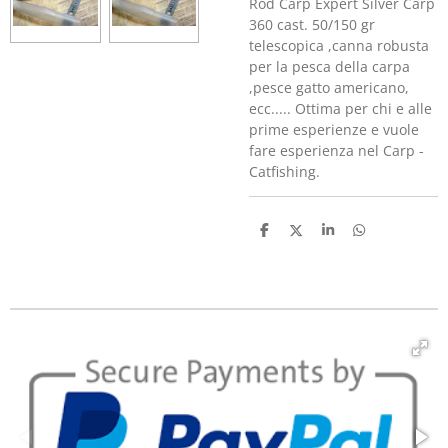
Rod Carp Expert Silver Carp
360 cast. 50/150 gr
telescopica ,canna robusta
per la pesca della carpa
,pesce gatto americano,
ecc..... Ottima per chi e alle
prime esperienze e vuole
fare esperienza nel Carp -
Catfishing.
C
C
C
C
o
o
o
o
n
n
n
n
d
d
d
d
i
i
i
i
v
v
v
v
i
i
i
i
d
d
d
d
i
i
i
i