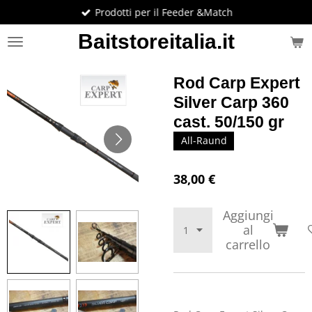
Prodotti per il Feeder &Match
Vai
al
Baitstoreitalia.it
contenuto
principale
Rod Carp Expert
Silver Carp 360
cast. 50/150 gr
All-Raund
38,00 €
Aggiungi
al
carrello