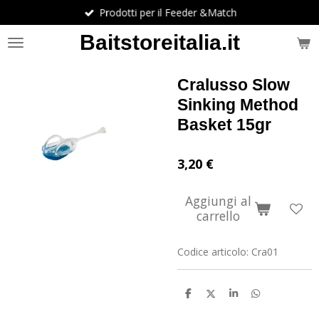
Prodotti per il Feeder &Match
Vai
al
Baitstoreitalia.it
contenuto
principale
Cralusso Slow
Sinking Method
Basket 15gr
3,20 €
Aggiungi al
carrello
Codice articolo:
Cra01
C
C
C
C
o
o
o
o
n
n
n
n