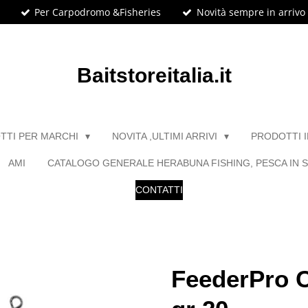
Per Carpodromo &Fisheries
Novità sempre in arrivo
Baitstoreitalia.it
TTI PER MARCHI
NOVITA ,ULTIMI ARRIVI
PRODOTTI 
AMI
CATALOGO GENERALE HERABUNA FISHING, PESCA IN S
CONTATTI
FeederPro 