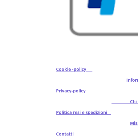
Cookie -policy
I
nfor
Privacy-policy
Chi s
Politica resi e spedizioni
Mi
Contatti