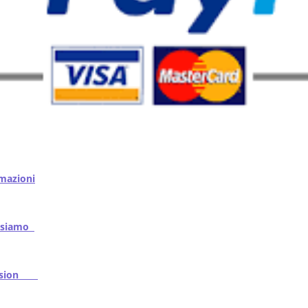
mazioni
iamo
ssion