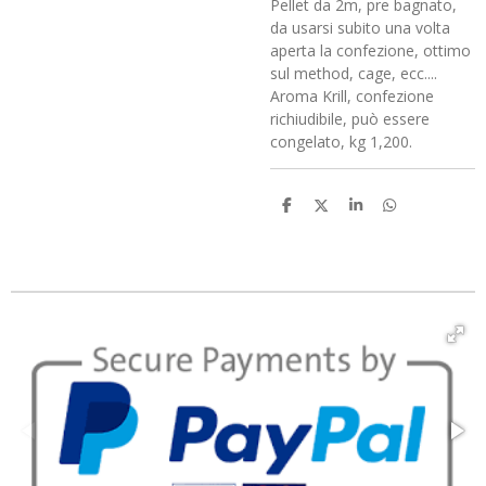
Pellet da 2m, pre bagnato,
da usarsi subito una volta
aperta la confezione, ottimo
sul method, cage, ecc....
Aroma Krill, confezione
richiudibile, può essere
congelato, kg 1,200.
C
C
C
C
o
o
o
o
n
n
n
n
d
d
d
d
i
i
i
i
v
v
v
v
i
i
i
i
d
d
d
d
i
i
i
i