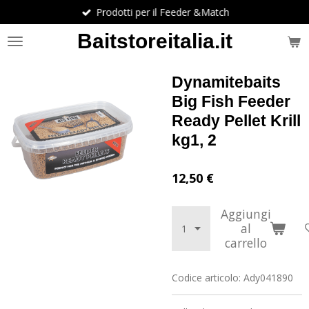
Prodotti per il Feeder &Match
Vai
al
Baitstoreitalia.it
contenuto
principale
Dynamitebaits
Big Fish Feeder
Ready Pellet Krill
kg1, 2
12,50 €
Aggiungi
al
carrello
Codice articolo:
Ady041890