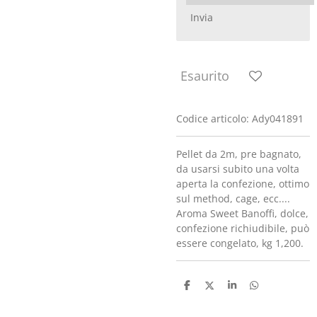
Invia
Esaurito
Codice articolo:
Ady041891
Pellet da 2m, pre bagnato,
da usarsi subito una volta
aperta la confezione, ottimo
sul method, cage, ecc....
Aroma Sweet Banoffi, dolce,
confezione richiudibile, può
essere congelato, kg 1,200.
C
C
C
C
o
o
o
o
n
n
n
n