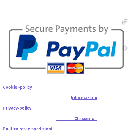
d
d
d
d
i
i
i
i
v
v
v
v
i
i
i
i
d
d
d
d
i
i
i
i
Cookie -policy
I
nformazioni
Privacy-policy
Chi siamo
Politica resi e spedizioni