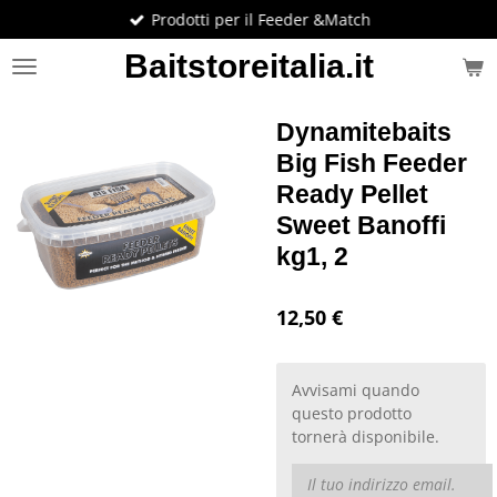
Prodotti per il Feeder &Match
Vai
al
Baitstoreitalia.it
contenuto
principale
Dynamitebaits
Big Fish Feeder
Ready Pellet
Sweet Banoffi
kg1, 2
12,50 €
Avvisami quando
questo prodotto
tornerà disponibile.