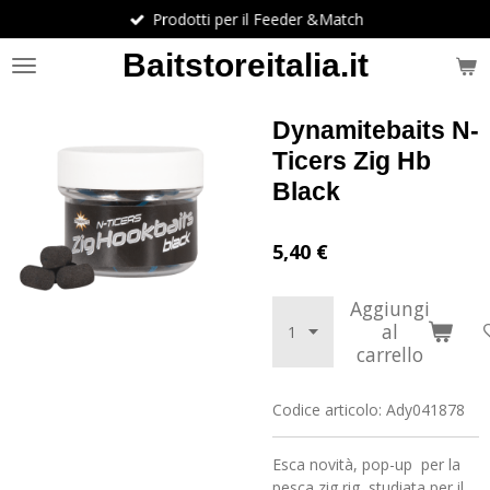
Prodotti per il Feeder &Match
Vai
al
Baitstoreitalia.it
contenuto
principale
Dynamitebaits N-
Ticers Zig Hb
Black
5,40 €
Aggiungi
al
carrello
Codice articolo:
Ady041878
Esca novità, pop-up per la
pesca zig rig, studiata per il