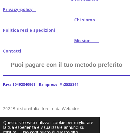
Privacy-policy
Chi siamo
Politica resi e spedizioni
Mission
Contatti
Puoi pagare con il tuo metodo preferito
P.iva 10492840961 R.imprese .Mi2535844
2024Baitstoreitalia fornito da Webador
Questo sito web utilizza i cookie per migliorare
la tua esperienza e visualizzare annunci su
misura. L'uso continuato di questo sito