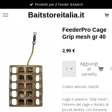
Prodotti per il Feeder &Match
Vai
al
Baitstoreitalia.it
contenuto
principale
FeederPro Cage
Grip mesh gr 40
2,90 €
Aggiungi
al
carrello
Codice articolo:
Grip30
Cage in plastica "Grip mesh",
l'interno del cage e dotato di
piccoli dentini, con funzione