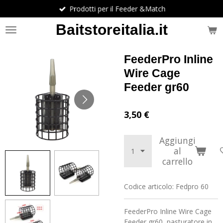
Prodotti per il Feeder &Match
Vai
al
Baitstoreitalia.it
contenuto
principale
FeederPro Inline
Wire Cage
Feeder gr60
3,50 €
Aggiungi
al
carrello
Codice articolo:
Fedpro 60
FeederPro Inline Wire Cage
Feeder gr60, pasturatore in