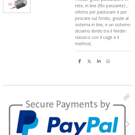
rete, in line (filo passante) ,
ottimo per pasturare e per
pescare sul fondo, grazie al
sistema in line, e un sistemo
diciamo ibrido tra il feeder
classico con il cage e il
method,
C
C
C
C
o
o
o
o
n
n
n
n
d
d
d
d
i
i
i
i
v
v
v
v
i
i
i
i
d
d
d
d
i
i
i
i