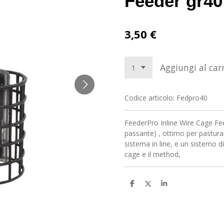
Feeder gr40
3,50 €
Aggiungi al carr
Codice articolo:
Fedpro40
FeederPro Inline Wire Cage Feed
passante) , ottimo per pasturar
sistema in line, e un sistemo di
cage e il method,
C
C
C
o
o
o
n
n
n
d
d
d
i
i
i
v
v
v