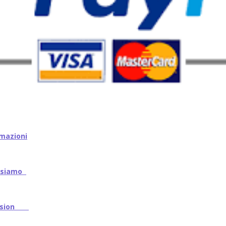
mazioni
iamo
ssion