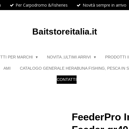
h
Per Carpodromo &Fisheries
Novità sempre in arrivo
Baitstoreitalia.it
TTI PER MARCHI
NOVITA ,ULTIMI ARRIVI
PRODOTTI 
AMI
CATALOGO GENERALE HERABUNA FISHING, PESCA IN S
CONTATTI
FeederPro I