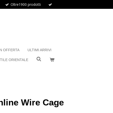
Oltre1900 prodotti
IN OFFERTA
ULTIMI ARRIVI
TILE ORIENTALE
nline Wire Cage