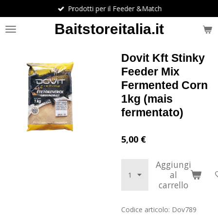
Prodotti per il Feeder &Match
Vai
al
Baitstoreitalia.it
contenuto
principale
Dovit Kft Stinky
Feeder Mix
Fermented Corn
1kg (mais
fermentato)
5,00 €
Aggiungi
al
carrello
Codice articolo:
Dov789