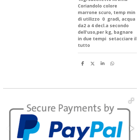
Coriandolo colore
marrone scuro, temp min
di utilizzo 0 gradi, acqua
da2 a 4 decl.a secondo
dell'uso,per kg, bagnare
in due tempi setacciare il
tutto
C
C
C
C
o
o
o
o
n
n
n
n
d
d
d
d
i
i
i
i
v
v
v
v
i
i
i
i
d
d
d
d
i
i
i
i