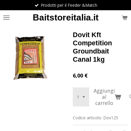
Prodotti per il Feeder &Match
Vai
al
Baitstoreitalia.it
contenuto
principale
Dovit Kft
Competition
Groundbait
Canal 1kg
6,00 €
Aggiungi
al
carrello
Codice articolo:
Dov125