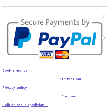
i
i
i
i
v
v
v
v
i
i
i
i
d
d
d
d
i
i
i
i
Cookie -policy
I
nformazioni
Privacy-policy
Chi siamo
Politica resi e spedizioni