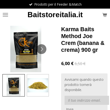
Prodotti per il Feeder &Match
Vai
al
Baitstoreitalia.it
contenuto
principale
Karma Baits
Method Joe
Crem (banana &
crema) 900 gr
6,00 €
6,50 €
Avvisami quando questo
prodotto tornerà
disponibile.
Invia