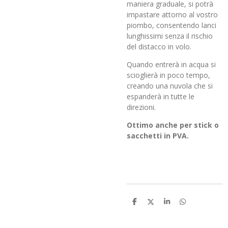
maniera graduale, si potrà
impastare attorno al vostro
piombo, consentendo lanci
lunghissimi senza il rischio
del distacco in volo.
Quando entrerà in acqua si
scioglierà in poco tempo,
creando una nuvola che si
espanderà in tutte le
direzioni.
Ottimo anche per stick o
sacchetti in PVA.
C
C
C
C
o
o
o
o
n
n
n
n
d
d
d
d