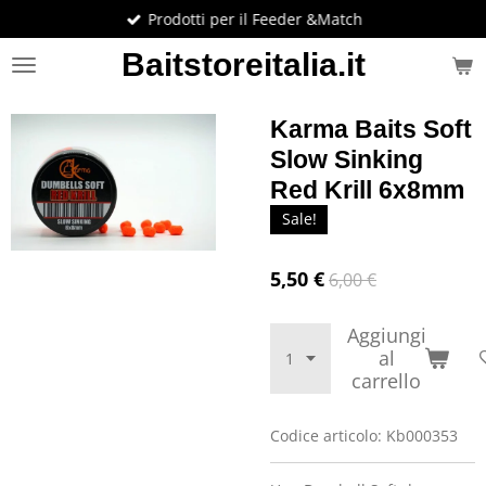
Prodotti per il Feeder &Match
Vai
al
Baitstoreitalia.it
contenuto
principale
Karma Baits Soft
Slow Sinking
Red Krill 6x8mm
Sale!
5,50 €
6,00 €
Aggiungi
al
carrello
Codice articolo:
Kb000353