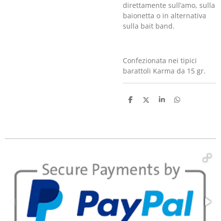
direttamente sull’amo, sulla
baionetta o in alternativa
sulla bait band.
Confezionata nei tipici
barattoli Karma da 15 gr.
C
C
C
C
o
o
o
o
n
n
n
n
d
d
d
d
i
i
i
i
v
v
v
v
i
i
i
i
d
d
d
d
i
i
i
i