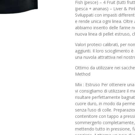
Fish (pesce) – 4 Fruit (tutti fr
(pesca + ananas) – Liver & Pin
Sviluppati con impasti different
e rende unica ogni linea. Oltre 
abbiamo inserito delle farine n
nuova linea di pellet estruso, c
Valori proteici calibrati, per no
aggiunti. Il loro scioglimento è
una nuvola attrattiva nel nostr
Ottimo da utilizzare nei sacchet
Method
Mix : Estruso Per ottenere una 
vi consigliamo di utilizzare il
risultare perfettamente bagnat
cuore duro, in modo da permet
senza l’uso di colle. Preparazio
contenitore con tappo a press
sommergerlo completamente, ch
mettendo tutto in pressione, f