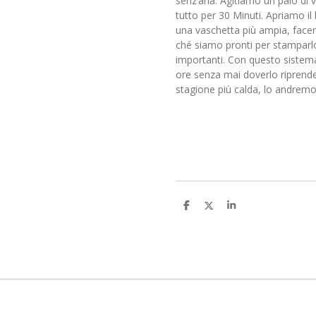
senz’aria. Agitiamo un paio di v
tutto per 30 Minuti. Apriamo il
una vaschetta più ampia, facen
ché siamo pronti per stamparlo
importanti. Con questo sistem
ore senza mai doverlo riprende
stagione più calda, lo andrem
C
C
C
o
o
o
n
n
n
d
d
d
i
i
i
v
v
v
i
i
i
d
d
d
i
i
i