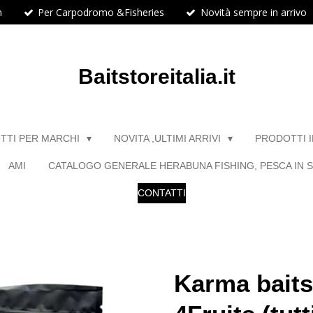
h
Per Carpodromo &Fisheries
Novità sempre in arrivo
Baitstoreitalia.it
TTI PER MARCHI
NOVITA ,ULTIMI ARRIVI
PRODOTTI 
AMI
CATALOGO GENERALE HERABUNA FISHING, PESCA IN S
CONTATTI
Karma baits