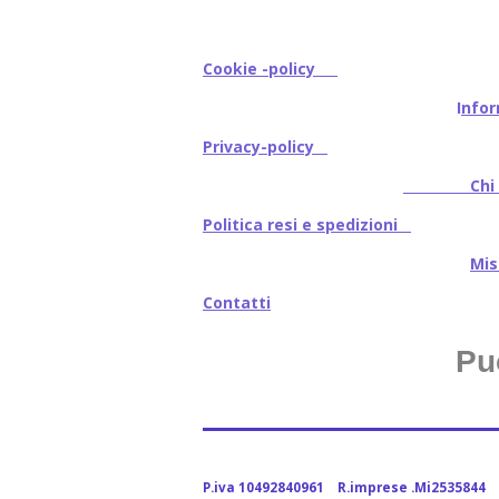
Cookie -policy
I
nfor
Privacy-policy
Chi s
Politica resi e spedizioni
Mi
Contatti
Pu
P.iva 10492840961 R.imprese .Mi2535844