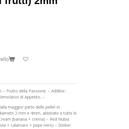
ti frutti) 2mm
ello
– Frutto della Passione. – Additivi :
imolatori di Appetito. –
alla maggior parte delle pellet in
 diametri 2 mm e 4mm, abbinate a tutte le
 Cream (banana + crema) – Red Nubia
agola + calamaro + pepe nero) – Stinker