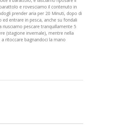
olte il barattolo, e lasciamo riposare il
 barattolo e rovesciamo il contenuto in
dogli prender aria per 20 Minuti, dopo di
 ed entrare in pesca, anche su fondali
a riusciamo pescare tranquillamente 5
re (stagione invernale), mentre nella
o a ritoccare bagnandoci la mano