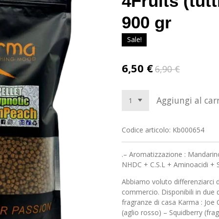
4Fruits (tut
900 gr
Sale!
6,50 €
6,90 €
Aggiungi al carr
Codice articolo:
Kb000654
.– Aromatizzazione : Mandarino 
NHDC + C.S.L + Aminoacidi + St
Abbiamo voluto differenziarci d
commercio. Disponibili in due
fragranze di casa Karma : Joe
(aglio rosso) – Squidberry (fr