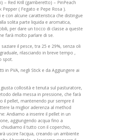
utti) – Red Krill (gamberetto) – PinPeach
k Pepper ( Fegato e Pepe Rosa ).
i e con alcune caratteristica che distingue
alla solita parte liquida e aromatica,
obili, per dare un tocco di classe a queste
he farà molto parlare di se.
n saziare il pesce, tra 25 e 29%, senza oli
 graduale, rilasciando in breve tempo ,
o spot.
ti in PVA, negli Stick e da Aggiungere ai
giusta collosità e tenuta sul pasturatore,
 metodo della messa in pressione, che farà
o il pellet, mantenendo pur sempre il
tere la miglior aderenza al method
ne: Andiamo a inserire il pellet in un
ione, aggiungendo acqua fino a
iudiamo il tutto con il coperchio,
arà uscire l’acqua, creando un ambiente