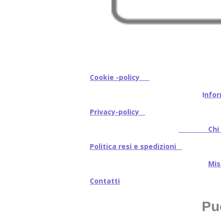
Cookie -policy
I
nfor
Privacy-policy
Chi s
Politica resi e spedizioni
Mi
Contatti
Pu