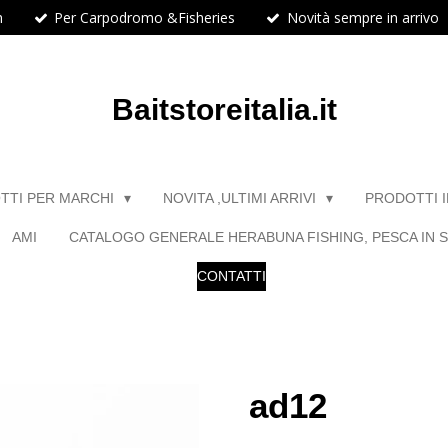
h
Per Carpodromo &Fisheries
Novità sempre in arrivo
Baitstoreitalia.it
TTI PER MARCHI
NOVITA ,ULTIMI ARRIVI
PRODOTTI 
AMI
CATALOGO GENERALE HERABUNA FISHING, PESCA IN S
CONTATTI
ad12