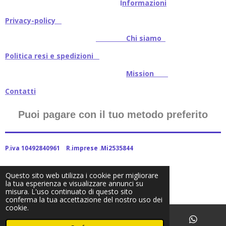
I
nformazioni
Privacy-policy
Chi siamo
Politica resi e spedizioni
Mission
Contatti
Puoi pagare con il tuo metodo preferito
P.iva 10492840961 R.imprese .Mi2535844
Questo sito web utilizza i cookie per migliorare
la tua esperienza e visualizzare annunci su
2024Baitstoreitalia fornito da Webador
misura. L'uso continuato di questo sito
conferma la tua accettazione del nostro uso dei
cookie.