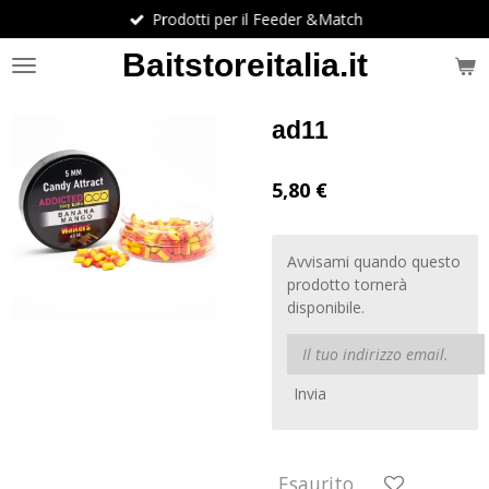
Prodotti per il Feeder &Match
Vai
al
Baitstoreitalia.it
contenuto
principale
ad11
5,80 €
Avvisami quando questo
prodotto tornerà
disponibile.
Invia
Esaurito