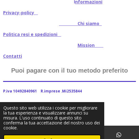
I
nformazioni
Privacy-policy
Chi siamo
Politica resi e spedizioni
Mission
Contatti
Puoi pagare con il tuo metodo preferito
P.iva 10492840961 R.imprese .Mi2535844
Questo sito web utilizza i cookie per migliorare
la tua esperienza e visualizzare annunci su
2024Baitstoreitalia fornito da Webador
misura. L'uso continuato di questo sito
conferma la tua accettazione del nostro uso dei
cookie.