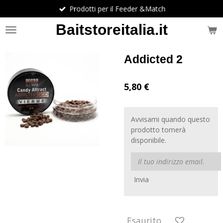
Prodotti per il Feeder &Match
Vai
al
Baitstoreitalia.it
contenuto
principale
Addicted 2
5,80 €
Avvisami quando questo
prodotto tornerà
disponibile.
Invia
Esaurito