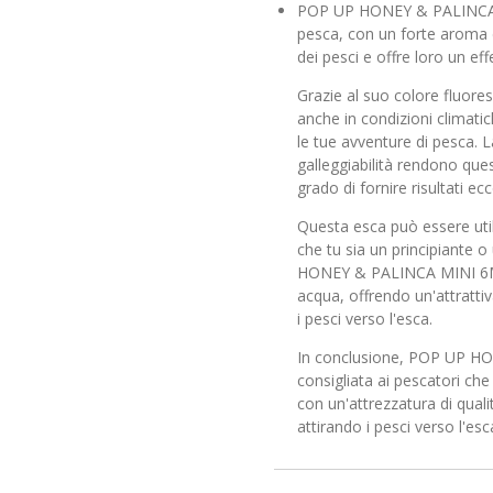
POP UP HONEY & PALINCA M
pesca, con un forte aroma di
dei pesci e offre loro un eff
Grazie al suo colore fluores
anche in condizioni climati
le tue avventure di pesca. L
galleggiabilità rendono ques
grado di fornire risultati ecce
Questa esca può essere utili
che tu sia un principiante 
HONEY & PALINCA MINI 6MM 
acqua, offrendo un'attratti
i pesci verso l'esca.
In conclusione, POP UP H
consigliata ai pescatori che
con un'attrezzatura di quali
attirando i pesci verso l'esc