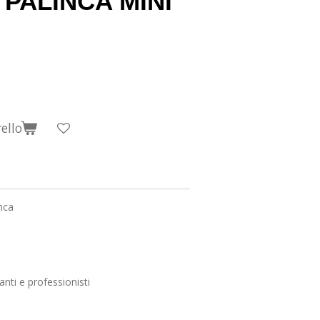
 PALINCA MINI
ello
nca
anti e professionisti