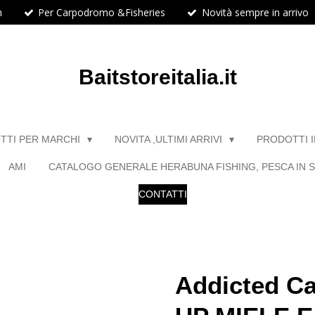
h
Per Carpodromo &Fisheries
Novità sempre in arrivo
Baitstoreitalia.it
TTI PER MARCHI
NOVITA ,ULTIMI ARRIVI
PRODOTTI 
AMI
CATALOGO GENERALE HERABUNA FISHING, PESCA IN S
CONTATTI
Addicted Ca