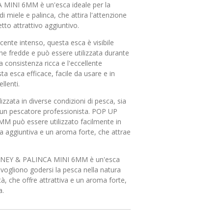
INI 6MM è un'esca ideale per la
 miele e palinca, che attira l'attenzione
etto attrattivo aggiuntivo.
cente intenso, questa esca è visibile
che fredde e può essere utilizzata durante
a consistenza ricca e l'eccellente
ta esca efficace, facile da usare e in
llenti.
zzata in diverse condizioni di pesca, sia
o un pescatore professionista. POP UP
può essere utilizzato facilmente in
va aggiuntiva e un aroma forte, che attrae
ONEY & PALINCA MINI 6MM è un'esca
 vogliono godersi la pesca nella natura
tà, che offre attrattiva e un aroma forte,
a.