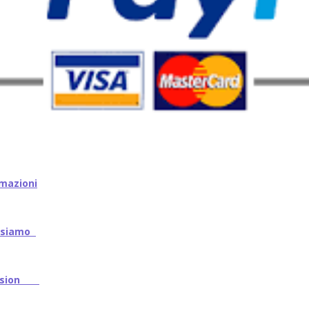
mazioni
iamo
ssion