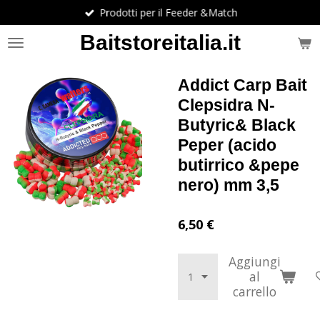
Prodotti per il Feeder &Match
Vai
al
Baitstoreitalia.it
contenuto
principale
Addict Carp Bait
Clepsidra N-
Butyric& Black
Peper (acido
butirrico &pepe
nero) mm 3,5
6,50 €
Aggiungi
al
carrello