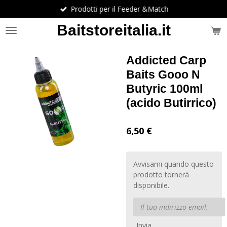
Prodotti per il Feeder &Match
Vai
al
Baitstoreitalia.it
contenuto
principale
Addicted Carp
Baits Gooo N
Butyric 100ml
(acido Butirrico)
6,50 €
Avvisami quando questo
prodotto tornerà
disponibile.
Invia