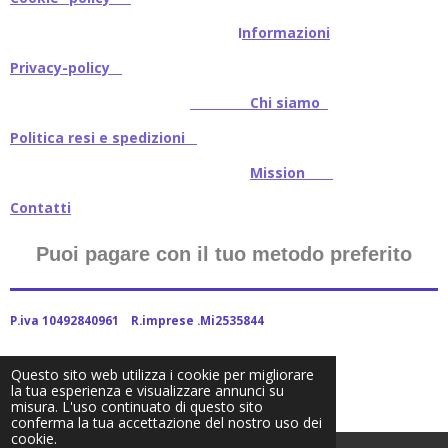
I
nformazioni
Privacy-policy
Chi siamo
Politica resi e spedizioni
Mission
Contatti
Puoi pagare con il tuo metodo preferito
P.iva 10492840961 R.imprese .Mi2535844
Questo sito web utilizza i cookie per migliorare
la tua esperienza e visualizzare annunci su
2024Baitstoreitalia fornito da Webador
misura. L'uso continuato di questo sito
conferma la tua accettazione del nostro uso dei
cookie.