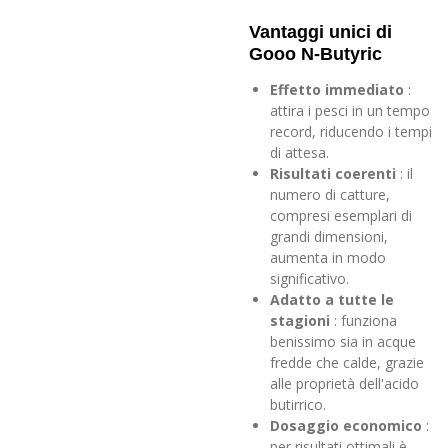
Vantaggi unici di
Gooo N-Butyric
Effetto immediato
:
attira i pesci in un tempo
record, riducendo i tempi
di attesa.
Risultati coerenti
: il
numero di catture,
compresi esemplari di
grandi dimensioni,
aumenta in modo
significativo.
Adatto a tutte le
stagioni
: funziona
benissimo sia in acque
fredde che calde, grazie
alle proprietà dell'acido
butirrico.
Dosaggio economico
:
per risultati ottimali è