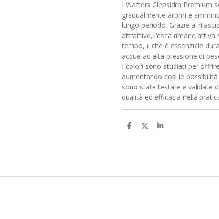
I Wafters Clepsidra Premium so
gradualmente aromi e amminoaci
lungo periodo. Grazie al rilasc
attrattive, l’esca rimane attiva
tempo, il che è essenziale dura
acque ad alta pressione di pes
I colori sono studiati per offrir
aumentando così le possibilità d
sono state testate e validate 
qualità ed efficacia nella pratic
C
C
C
o
o
o
n
n
n
d
d
d
i
i
i
v
v
v
i
i
i
d
d
d
i
i
i