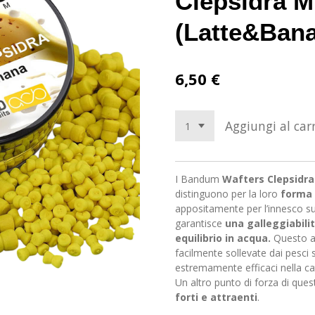
Clepsidra M
(Latte&Ban
6,50 €
Aggiungi al carr
I Bandum
Wafters Clepsidra
distinguono per la loro
forma 
appositamente per l’innesco s
garantisce
una galleggiabili
equilibrio in acqua.
Questo a
facilmente sollevate dai pesci
estremamente efficaci nella catt
Un altro punto di forza di ques
forti e attraenti
.