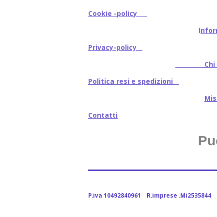
Cookie -policy
I
nfor
Privacy-policy
Chi s
Politica resi e spedizioni
Mi
Contatti
Pu
P.iva 10492840961 R.imprese .Mi2535844