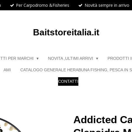
h
Per Carpodromo &Fisheries
Novità sempre in arrivo
Baitstoreitalia.it
TTI PER MARCHI
NOVITA ,ULTIMI ARRIVI
PRODOTTI 
AMI
CATALOGO GENERALE HERABUNA FISHING, PESCA IN S
CONTATTI
Addicted Ca