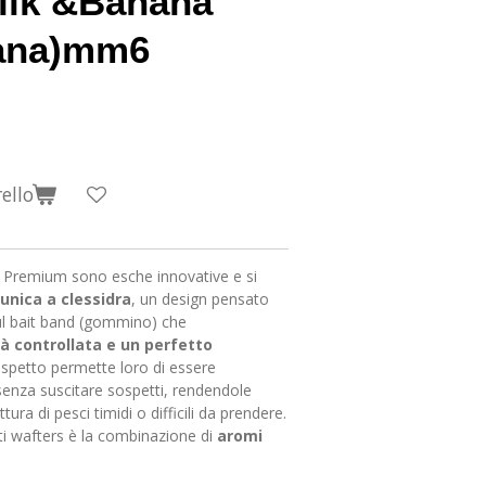
ilk &Banana
ana)mm6
ello
Premium sono esche innovative e si
unica a clessidra
, un design pensato
ul bait band (gommino) che
tà controllata e un perfetto
spetto permette loro di essere
 senza suscitare sospetti, rendendole
ura di pesci timidi o difficili da prendere.
ti wafters è la combinazione di
aromi