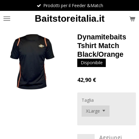
Prodotti per il Feeder &Match
Vai
al
Baitstoreitalia.it
contenuto
principale
Dynamitebaits
Tshirt Match
Black/Orange
Disponibile
42,90 €
Taglia
Aggiungi