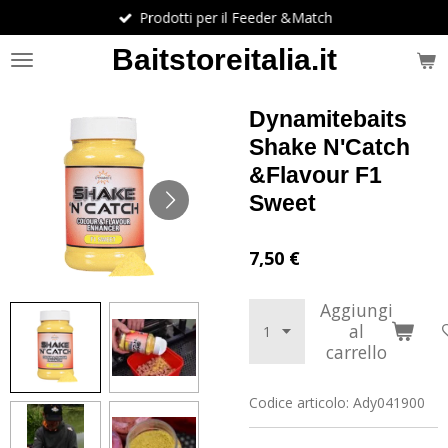
Prodotti per il Feeder &Match
Vai
al
Baitstoreitalia.it
contenuto
principale
Dynamitebaits
Shake N'Catch
&Flavour F1
Sweet
7,50 €
Aggiungi
al
carrello
Codice articolo:
Ady041900