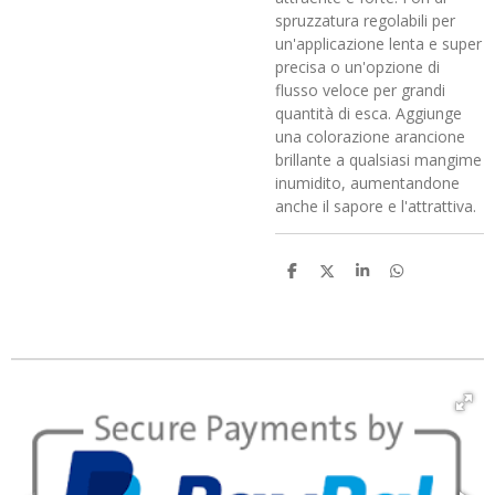
spruzzatura regolabili per
un'applicazione lenta e super
precisa o un'opzione di
flusso veloce per grandi
quantità di esca. Aggiunge
una colorazione arancione
brillante a qualsiasi mangime
inumidito, aumentandone
anche il sapore e l'attrattiva.
C
C
C
C
o
o
o
o
n
n
n
n
d
d
d
d
i
i
i
i
v
v
v
v
i
i
i
i
d
d
d
d
i
i
i
i