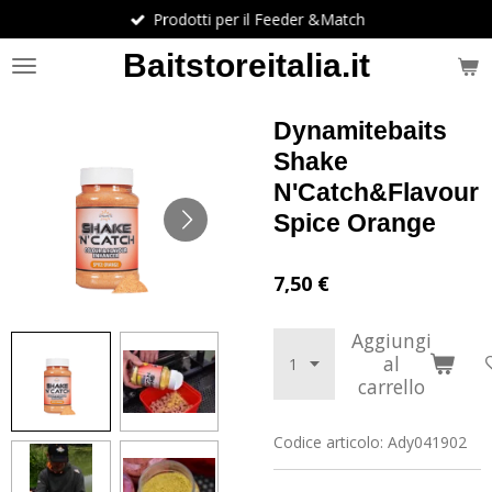
Prodotti per il Feeder &Match
Vai
al
Baitstoreitalia.it
contenuto
principale
Dynamitebaits
Shake
N'Catch&Flavour
Spice Orange
7,50 €
Aggiungi
al
carrello
Codice articolo:
Ady041902