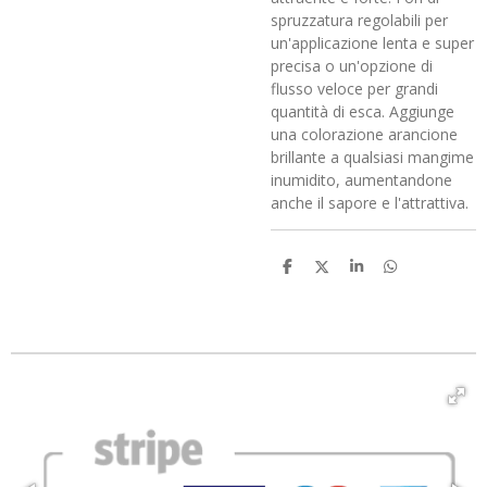
spruzzatura regolabili per
un'applicazione lenta e super
precisa o un'opzione di
flusso veloce per grandi
quantità di esca. Aggiunge
una colorazione arancione
brillante a qualsiasi mangime
inumidito, aumentandone
anche il sapore e l'attrattiva.
C
C
C
C
o
o
o
o
n
n
n
n
d
d
d
d
i
i
i
i
v
v
v
v
i
i
i
i
d
d
d
d
i
i
i
i