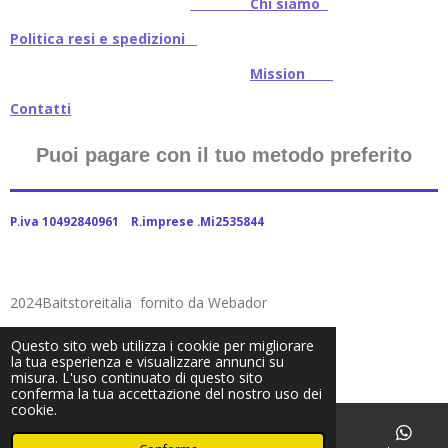
Chi siamo
Politica resi e spedizioni
Mission
Contatti
Puoi pagare con il tuo metodo preferito
P.iva 10492840961 R.imprese .Mi2535844
2024Baitstoreitalia fornito da Webador
Questo sito web utilizza i cookie per migliorare
la tua esperienza e visualizzare annunci su
misura. L'uso continuato di questo sito
conferma la tua accettazione del nostro uso dei
cookie.