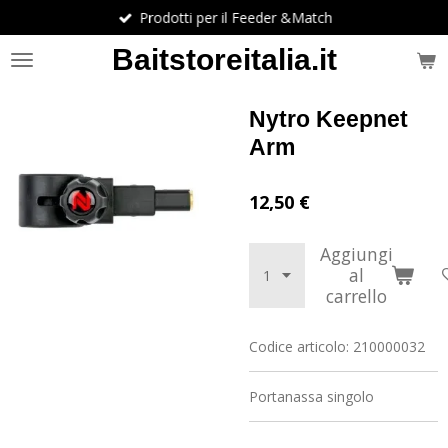
Prodotti per il Feeder &Match
Vai
al
Baitstoreitalia.it
contenuto
principale
Nytro Keepnet
Arm
12,50 €
Aggiungi
al
carrello
Codice articolo:
210000032
Portanassa singolo