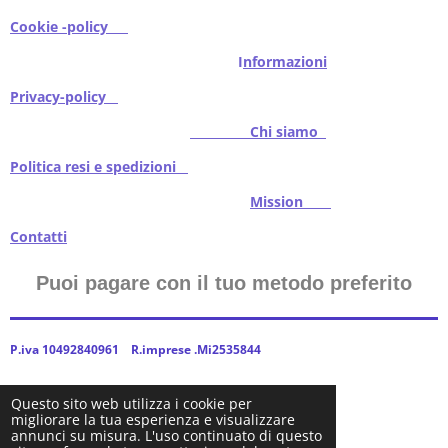
Cookie -policy
I
nformazioni
Privacy-policy
Chi siamo
Politica resi e spedizioni
Mission
Contatti
Puoi pagare con il tuo metodo preferito
P.iva 10492840961 R.imprese .Mi2535844
Questo sito web utilizza i cookie per
migliorare la tua esperienza e visualizzare
2024Baitstoreitalia fornito da Webador
annunci su misura. L'uso continuato di questo