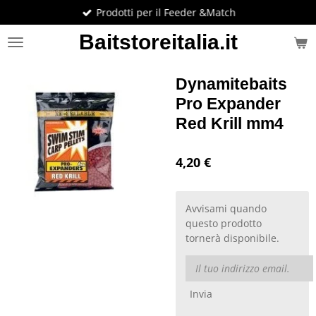
Prodotti per il Feeder &Match
Vai
al
Baitstoreitalia.it
contenuto
principale
Dynamitebaits
Pro Expander
Red Krill mm4
4,20 €
Avvisami quando
questo prodotto
tornerà disponibile.
Invia