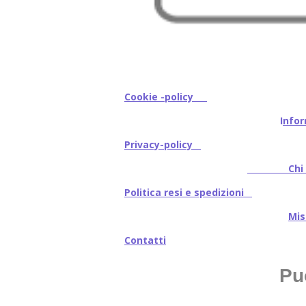
Cookie -policy
I
nfor
Privacy-policy
Chi s
Politica resi e spedizioni
Mi
Contatti
Pu