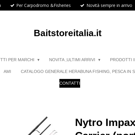
h
Per Carpodromo &Fisheries
Novità sempre in arrivo
Baitstoreitalia.it
TTI PER MARCHI
NOVITA ,ULTIMI ARRIVI
PRODOTTI 
AMI
CATALOGO GENERALE HERABUNA FISHING, PESCA IN S
CONTATTI
Nytro Impax