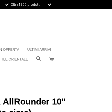
Oltre1900 prodotti
IN OFFERTA
ULTIMI ARRIVI
TILE ORIENTALE
 AllRounder 10"