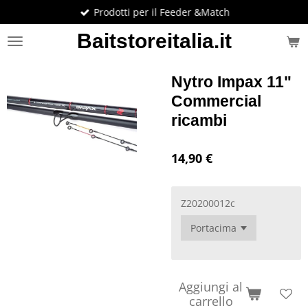
Prodotti per il Feeder &Match
Vai
al
Baitstoreitalia.it
contenuto
principale
Nytro Impax 11"
Commercial
ricambi
14,90 €
Z20200012c
Aggiungi al
carrello