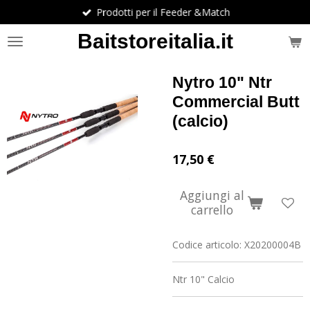
Prodotti per il Feeder &Match
Vai
al
Baitstoreitalia.it
contenuto
principale
Nytro 10" Ntr
Commercial Butt
(calcio)
17,50 €
Aggiungi al
carrello
Codice articolo:
X20200004B
Ntr 10" Calcio