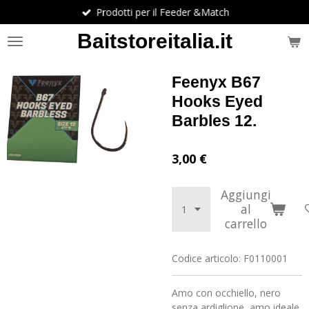
Prodotti per il Feeder &Match
Vai
al
Baitstoreitalia.it
contenuto
principale
Feenyx B67
Hooks Eyed
Barbles 12.
3,00 €
Aggiungi
al
carrello
Codice articolo:
F0110001
Amo con occhiello, nero
senza ardiglione, amo ideale