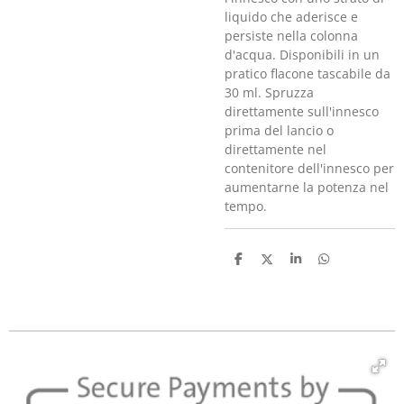
liquido che aderisce e
persiste nella colonna
d'acqua. Disponibili in un
pratico flacone tascabile da
30 ml. Spruzza
direttamente sull'innesco
prima del lancio o
direttamente nel
contenitore dell'innesco per
aumentarne la potenza nel
tempo.
C
C
C
C
o
o
o
o
n
n
n
n
d
d
d
d
i
i
i
i
v
v
v
v
i
i
i
i
d
d
d
d
i
i
i
i