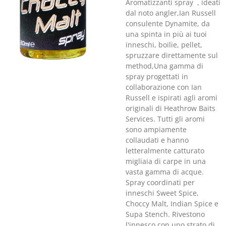
Aromatizzanti spray , ideati
dal noto angler,Ian Russell
consulente Dynamite, da
una spinta in più ai tuoi
inneschi, boilie, pellet,
spruzzare direttamente sul
method,Una gamma di
spray progettati in
collaborazione con Ian
Russell e ispirati agli aromi
originali di Heathrow Baits
Services. Tutti gli aromi
sono ampiamente
collaudati e hanno
letteralmente catturato
migliaia di carpe in una
vasta gamma di acque.
Spray coordinati per
inneschi Sweet Spice,
Choccy Malt, Indian Spice e
Supa Stench. Rivestono
l'innesco con uno strato di