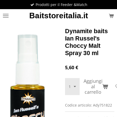
Prodotti per il Feeder &Match
Vai
al
Baitstoreitalia.it
contenuto
principale
Dynamite baits
Ian Russel's
Choccy Malt
Spray 30 ml
5,60 €
Aggiungi
al
carrello
Codice articolo:
Ady751822